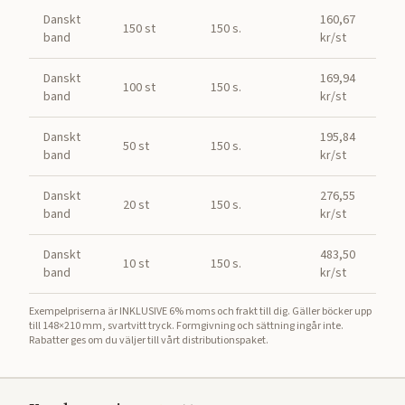
Danskt
160,67
150 st
150 s.
band
kr/st
Danskt
169,94
100 st
150 s.
band
kr/st
Danskt
195,84
50 st
150 s.
band
kr/st
Danskt
276,55
20 st
150 s.
band
kr/st
Danskt
483,50
10 st
150 s.
band
kr/st
Exempelpriserna är INKLUSIVE 6% moms och frakt till dig. Gäller böcker upp
till 148×210 mm, svartvitt tryck. Formgivning och sättning ingår inte.
Rabatter ges om du väljer till vårt distributionspaket.