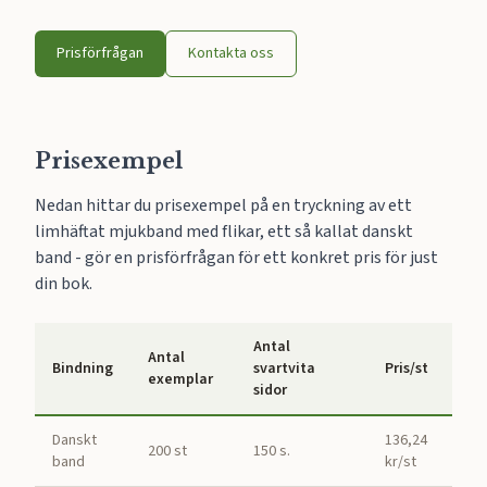
Prisförfrågan
Kontakta oss
Prisexempel
Nedan hittar du prisexempel på en tryckning av ett
limhäftat mjukband med flikar, ett så kallat danskt
band - gör en prisförfrågan för ett konkret pris för just
din bok.
Antal
Antal
Bindning
svartvita
Pris/st
exemplar
sidor
Danskt
136,24
200 st
150 s.
band
kr/st