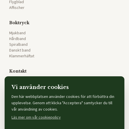
Flygblad
Affischer
Boktryck
Mjukband
Hårdband
Spiralband
Danskt band
Klammerhäftat
Kontakt
info@tryckning.nu
Vi använder cookies
090-145 405
Umeå, Västerbotten
Den här webbplatsen använder cookies för att förbättra din
upplevelse. Genom att klicka "Acceptera" samtycker du till
vår användning av cookies.
Läs mer om vår cookiepolicy
© 2026 tryckning.nu | h:ström - Text & Kultur AB, Skiftesvägen 6,