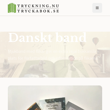
Danskt band
Mjukband med flikar ger en extra rejäl bokkänsla –
plats för författarbild och information på flikarna.