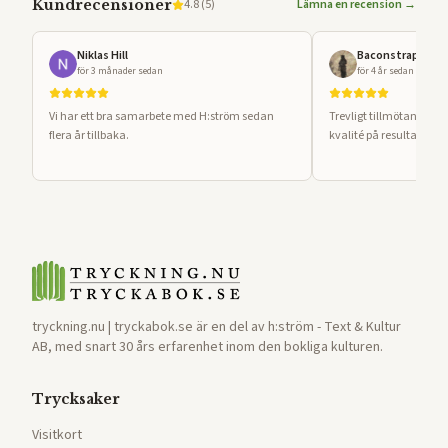
Kundrecensioner
4.8
(
5
)
Lämna en recension →
Niklas Hill
Baconstrap B
för 3 månader sedan
för 4 år sedan
Vi har ett bra samarbete med H:ström sedan
Trevligt tillmötande pe
flera år tillbaka.
kvalité på resultatet.
tryckning.nu | tryckabok.se är en del av h:ström - Text & Kultur
AB, med snart 30 års erfarenhet inom den bokliga kulturen.
Trycksaker
Visitkort